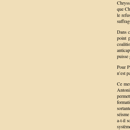
Chryssi
que Chr
le ref
suffrag
Dans c
point 
coalit
anticap
puisse
Pour Pa
n’est p
Ce mess
Antoni
permet
format
sortant
séisme 
a-t-il 
système