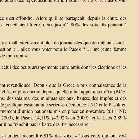
c s’est effondré. Alors qu’il se partageait, depuis la chute des
s recueillaient à eux deux jusqu’à 80% des voix, ils peinent à
 y a malheureusement plus de journalistes que de militants sur la
uestion : « allez-vous voter pour le Pasok ? », une jeune femme
re de mon ami ».
celui des petits arrangements entre amis dont les élections et les
s ont revendiquée. Depuis que la Grèce a pris connaissance de la
rchés, et plus encore depuis qu’elle a fait appel à la troïka (BCE,
s, des salaires, des minimas sociaux, hausse des impôts et des
ette politique essuient une sérieuse déculottée : ND et le Pasok en
gouvernement d’union nationale mis en place en novembre 2011. ND
en 2009), le Pasok 14,11% (43,92% en 2009), et le Laos 2,89%
 il ne franchit pas la barre des 3% nécessaire.
ls auraient recueilli 6,81% des voix. « Tous ceux qui ont voté