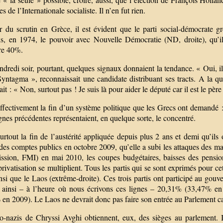
 de l’Internationale socialiste. Il n’en fut rien.
 du scrutin en Grèce, il est évident que le parti social-démocrate gre
ls, en 1974, le pouvoir avec Nouvelle Démocratie (ND, droite), qu’il
dre 40%.
dredi soir, pourtant, quelques signaux donnaient la tendance. « Oui, il
Syntagma », reconnaissait une candidate distribuant ses tracts. A la q
it : « Non, surtout pas ! Je suis là pour aider le député car il est le pè
ffectivement la fin d’un système politique que les Grecs ont demandé : 
es précédentes représentaient, en quelque sorte, le concentré.
urtout la fin de l’austérité appliquée depuis plus 2 ans et demi qu’il
 des comptes publics en octobre 2009, qu’elle a subi les attaques des ma
sion, FMI) en mai 2010, les coupes budgétaires, baisses des pension
privatisation se multiplient. Tous les partis qui se sont exprimés pour c
ainsi que le Laos (extrême-droite). Ces trois partis ont participé au 
t ainsi – à l’heure où nous écrivons ces lignes – 20,31% (33,47% 
en 2009). Le Laos ne devrait donc pas faire son entrée au Parlement car
o-nazis de Chryssi Avghi obtiennent, eux, des sièges au parlement. I