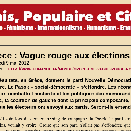
ce : Vague rouge aux élections 
di 9 mai 2012.
ce :
http://www.humanite.fr/monde/grece-une-vague-rouge-r
ésultats, en Grèce, donnent le parti Nouvelle Démocrati
ire. Le Pasok – social-démocrate – s’effondre. Les néona
urs combattu l’austérité et les politiques des mémorand
a, la coalition de gauche dont la principale composant
que les électeurs ont envoyé aux partis. Seront-ils enten
di soir, lors du dernier meeting de campagne du Pasok, le parti arri
os, voulait y croire. Croire que son parti n’allait pas s’effondrer, q
 la seule » possible, croire, aussi, que l’élection de François Hollan