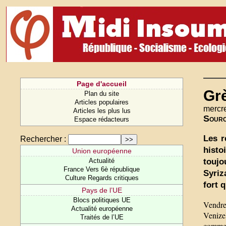
Page d'accueil
Grè
Plan du site
Articles populaires
mercre
Articles les plus lus
Sour
Espace rédacteurs
Les r
Rechercher :
histo
Union européenne
toujo
Actualité
France Vers 6è république
Syriz
Culture Regards critiques
fort 
Pays de l’UE
Blocs politiques UE
Vendre
Actualité européenne
Venizel
Traités de l’UE
comme «