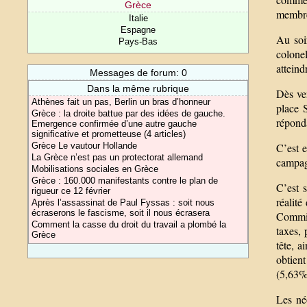
Grèce
membres
Italie
Espagne
Au soir
Pays-Bas
colone
attein
Messages de forum: 0
Dans la même rubrique
Dès ven
Athènes fait un pas, Berlin un bras d’honneur
place 
Grèce : la droite battue par des idées de gauche.
réponda
Emergence confirmée d’une autre gauche
significative et prometteuse (4 articles)
C’est e
Grèce Le vautour Hollande
La Grèce n’est pas un protectorat allemand
campagn
Mobilisations sociales en Grèce
Grèce : 160.000 manifestants contre le plan de
C’est s
rigueur ce 12 février
réalité
Après l’assassinat de Paul Fyssas : soit nous
écraserons le fascisme, soit il nous écrasera
Commis
Comment la casse du droit du travail a plombé la
taxes, 
Grèce
tête, 
obtien
(5,63% 
Les né