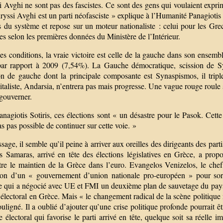
 Avghi ne sont pas des fascistes. Ce sont des gens qui voulaient exprim
yssi Avghi est un parti néofasciste » explique à l’Humanité Panagiotis S
us du système et repose sur un moteur nationaliste : celui pour les Gr
es selon les premières données du Ministère de l’Intérieur.
es conditions, la vraie victoire est celle de la gauche dans son ensem
par rapport à 2009 (7,54%). La Gauche démocratique, scission de S
ion de gauche dont la principale composante est Synaspismos, il tr
italiste, Andarsia, n’entrera pas mais progresse. Une vague rouge roule s
 gouverner.
nagiotis Sotiris, ces élections sont « un désastre pour le Pasok. Cett
as pas possible de continuer sur cette voie. »
age, il semble qu’il peine à arriver aux oreilles des dirigeants des par
s Samaras, arrivé en tête des élections législatives en Grèce, a pro
tre le maintien de la Grèce dans l’euro. Evangelos Venizelos, le chef 
ion d’un « gouvernement d’union nationale pro-européen » pour sort
e qui a négocié avec UE et FMI un deuxième plan de sauvetage du pays, a
électoral en Grèce. Mais « le changement radical de la scène politique ne 
souligné. Il a oublié d’ajouter qu’une crise politique profonde pourrai
 électoral qui favorise le parti arrivé en tête, quelque soit sa réelle 