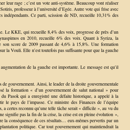
er leur rage ; c’est un vote anti-système. Beaucoup vont réaliser
otiris, professeur à l’université d’Egée. Autre vote qui frise avec
ecs indépendants. Ce parti, scission de ND, recueille 10,31% des
ble. Le KKE, qui recueille 8,4% des voix, progresse de près d’un
ynaspimos en 2010, recueille 6% des voix. Quant à Syriza, la
iple son score de 2009 passant de 4,6% à 15,8%. Une formation
ur la Vouli. Elle n’est toutefois pas suffisante pour que la gauche
e augmentation de la gauche est importante. Le message est qu’il
tis de gouvernement. Ainsi, le leader de la droite gouvernementale
posé la formation « d’un gouvernement de salut national » pour
du Pasok qui a enregistré une défaite historique, a appelé à la
ir le pays de l’impasse. Ce ministre des Finances de l’équipe
 certes reconnu qu’une telle tâche serait « difficile », au vu du
signifie pas la fin de la crise, la crise est en pleine évolution »,
t être la conséquence de ces résultats… eux-mêmes pervertis par un
implantation politique. Car tout gouvernement qui maintiendrait la