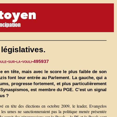
législatives.
oule-sur-la-vouli-495937
e en tête, mais avec le score le plus faible de son
zis font leur entrée au Parlement. La gauche, qui a
ums, progresse fortement, et plus particulièrement
e, Synaspismos, est membre du PGE. C’est un signal
dus ?
vé en tête des élections en octobre 2009, le leader, Evangelos
ue les urnes ne sanctionneraient pas la politique menée présentée
de aurait des répercussions sur le Pasok – le PS et le Pasok sont