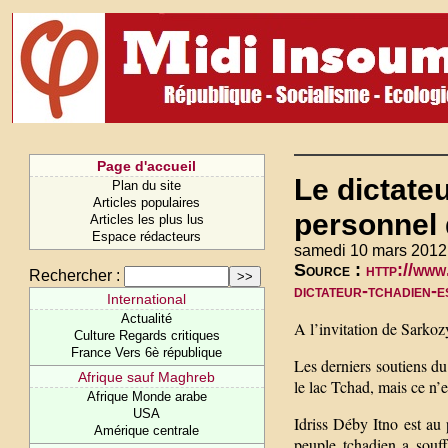
Page d'accueil
Le dictateu
Plan du site
Articles populaires
personnel 
Articles les plus lus
Espace rédacteurs
samedi 10 mars 2012
Source :
http://www
Rechercher :
dictateur-tchadien-e
International
Actualité
A l’invitation de Sarkozy
Culture Regards critiques
France Vers 6è république
Les derniers soutiens du
Afrique sauf Maghreb
le lac Tchad, mais ce n’
Afrique Monde arabe
USA
Idriss Déby Itno est au 
Amérique centrale
peuple tchadien a souffe