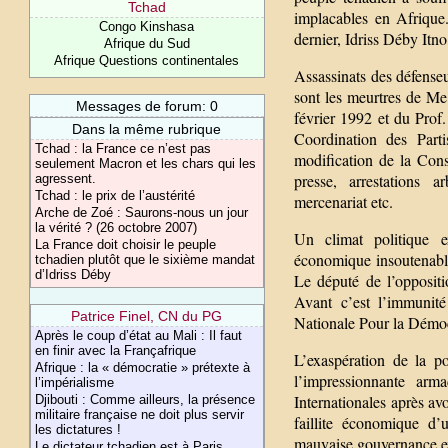
Tchad
implacables en Afrique
Congo Kinshasa
dernier, Idriss Déby Itno
Afrique du Sud
Afrique Questions continentales
Assassinats des défense
sont les meurtres de M
Messages de forum: 0
février 1992 et du Pro
Dans la même rubrique
Coordination des Part
Tchad : la France ce n’est pas
modification de la Cons
seulement Macron et les chars qui les
presse, arrestations a
agressent.
Tchad : le prix de l’austérité
mercenariat etc.
Arche de Zoé : Saurons-nous un jour
la vérité ? (26 octobre 2007)
Un climat politique e
La France doit choisir le peuple
économique insoutenable
tchadien plutôt que le sixième mandat
d’Idriss Déby
Le député de l’opposit
Avant c’est l’immunit
Patrice Finel, CN du PG
Nationale Pour la Démocr
Après le coup d’état au Mali : Il faut
en finir avec la Françafrique
L’exaspération de la p
Afrique : la « démocratie » prétexte à
l’impressionnante arma
l’impérialisme
Internationales après av
Djibouti : Comme ailleurs, la présence
militaire française ne doit plus servir
faillite économique d’
les dictatures !
mauvaise gouvernance e
Le dictateur tchadien est à Paris,