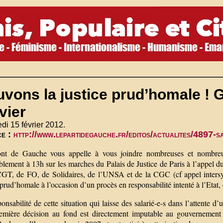
vons la justice prud’homale ! 
vier
di 15 février 2012.
ce :
http://www.lepartidegauche.fr/editos/actualites/4897-s
nt de Gauche vous appelle à vous joindre nombreuses et nombreux
lement à 13h sur les marches du Palais de Justice de Paris à l’appel d
CGT, de FO, de Solidaires, de l’UNSA et de la CGC (cf appel intersyn
 prud’homale à l’occasion d’un procès en responsabilité intenté à l’Etat,
onsabilité de cette situation qui laisse des salarié-e-s dans l’attente
emière décision au fond est directement imputable au gouvernement 