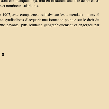
dont elle manquait déjà, tout en instaurant une taxe de 35 euros
s et nombreux salarié-e-s.
en 1907, avec compétence exclusive sur les contentieux du travail
-e-s syndicalistes d’acquérir une formation pointue sur le droit du
evenue payante, plus lointaine géographiquement et engorgée par
 0