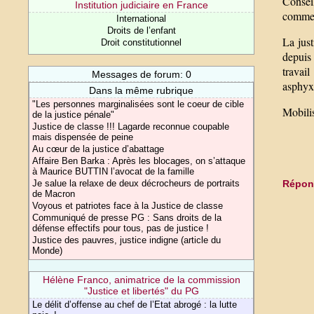
Conseil
Institution judiciaire en France
comme c
International
Droits de l’enfant
La just
Droit constitutionnel
depuis 
travai
Messages de forum: 0
asphyxi
Dans la même rubrique
"Les personnes marginalisées sont le coeur de cible
Mobili
de la justice pénale"
Justice de classe !!! Lagarde reconnue coupable
mais dispensée de peine
Au cœur de la justice d’abattage
Affaire Ben Barka : Après les blocages, on s’attaque
à Maurice BUTTIN l’avocat de la famille
Répond
Je salue la relaxe de deux décrocheurs de portraits
de Macron
Voyous et patriotes face à la Justice de classe
Communiqué de presse PG : Sans droits de la
défense effectifs pour tous, pas de justice !
Justice des pauvres, justice indigne (article du
Monde)
Hélène Franco, animatrice de la commission
"Justice et libertés" du PG
Le délit d’offense au chef de l’Etat abrogé : la lutte