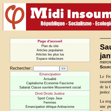
Page d'accueil
Sau
Plan du site
Articles populaires
jan
Articles les plus lus
Espace rédacteurs
mercre
Sour
Rechercher :
Emancipation
Le Fro
Actualité
rassemb
Capitalisme Economie Fascisme
de la 
Salariat Classe ouvrière Mouvement social
justice
Droit Droits Justice
Sport Corps Jeux
La resp
Femmes
une pr
Emancipation éthique Antiracisme