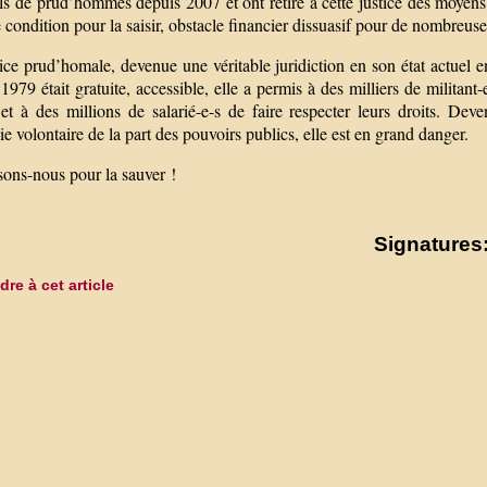
s de prud’hommes depuis 2007 et ont retiré à cette justice des moyens 
ondition pour la saisir, obstacle financier dissuasif pour de nombreuse
ice prud’homale, devenue une véritable juridiction en son état actuel 
1979 était gratuite, accessible, elle a permis à des milliers de militant
l et à des millions de salarié-e-s de faire respecter leurs droits. D
e volontaire de la part des pouvoirs publics, elle est en grand danger.
sons-nous pour la sauver !
Signatures:
re à cet article