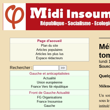
Page d'accueil
Mél
Plan du site
Articles populaires
tom
Articles les plus lus
Espace rédacteurs
lundi 
Sour
Rechercher :
Gauche et anticapitalistes
Quelq
Actualité
Union européenne
Mélenc
France Vers 6è république
Front de Gauche Actualité
Un son
FG Organisations
sous le
France Insoumise
intitulé
Gauche