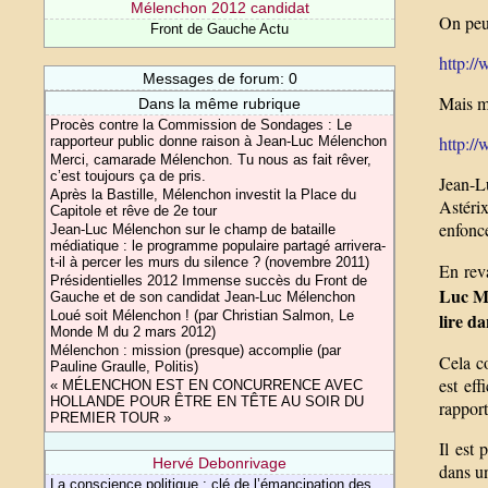
Mélenchon 2012 candidat
On peut
Front de Gauche Actu
http://
Messages de forum: 0
Mais mi
Dans la même rubrique
Procès contre la Commission de Sondages : Le
http://
rapporteur public donne raison à Jean-Luc Mélenchon
Merci, camarade Mélenchon. Tu nous as fait rêver,
c’est toujours ça de pris.
Jean-Lu
Après la Bastille, Mélenchon investit la Place du
Astéri
Capitole et rêve de 2e tour
enfonce
Jean-Luc Mélenchon sur le champ de bataille
médiatique : le programme populaire partagé arrivera-
t-il à percer les murs du silence ? (novembre 2011)
En reva
Présidentielles 2012 Immense succès du Front de
Luc Mé
Gauche et de son candidat Jean-Luc Mélenchon
Loué soit Mélenchon ! (par Christian Salmon, Le
lire d
Monde M du 2 mars 2012)
Mélenchon : mission (presque) accomplie (par
Cela co
Pauline Graulle, Politis)
est ef
« MÉLENCHON EST EN CONCURRENCE AVEC
HOLLANDE POUR ÊTRE EN TÊTE AU SOIR DU
rapport
PREMIER TOUR »
Il est 
Hervé Debonrivage
dans un
La conscience politique : clé de l’émancipation des