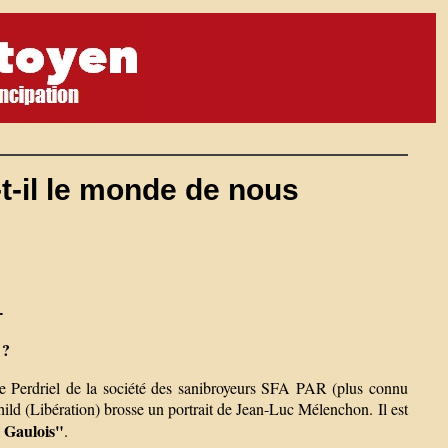
t-il le monde de nous
.
 ?
pe Perdriel de la société des sanibroyeurs SFA PAR (plus connu
ld (Libération) brosse un portrait de Jean-Luc Mélenchon. Il est
u Gaulois"
.