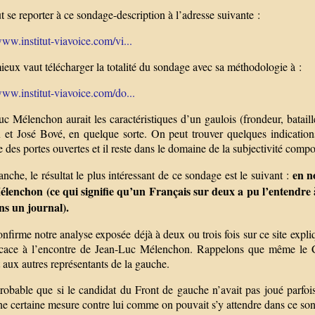
 se reporter à ce sondage-description à l’adresse suivante :
www.institut-viavoice.com/vi...
eux vaut télécharger la totalité du sondage avec sa méthodologie à :
www.institut-viavoice.com/do...
c Mélenchon aurait les caractéristiques d’un gaulois (frondeur, bataille
x et José Bové, en quelque sorte. On peut trouver quelques indication
 des portes ouvertes et il reste dans le domaine de la subjectivité compo
en n
nche, le résultat le plus intéressant de ce sondage est le suivant :
lenchon (ce qui signifie qu’un Français sur deux a pu l’entendre à l
ans un journal).
nfirme notre analyse exposée déjà à deux ou trois fois sur ce site expli
ficace à l’encontre de Jean-Luc Mélenchon. Rappelons que même le 
 aux autres représentants de la gauche.
probable que si le candidat du Front de gauche n’avait pas joué parfoi
e certaine mesure contre lui comme on pouvait s’y attendre dans ce sondag