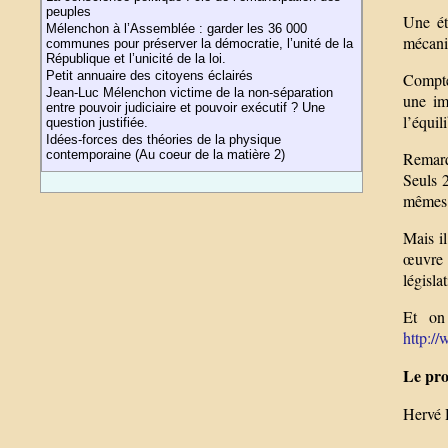
peuples
Une ét
Mélenchon à l’Assemblée : garder les 36 000
mécani
communes pour préserver la démocratie, l’unité de la
République et l’unicité de la loi.
Petit annuaire des citoyens éclairés
Compte 
Jean-Luc Mélenchon victime de la non-séparation
une im
entre pouvoir judiciaire et pouvoir exécutif ? Une
l’équil
question justifiée.
Idées-forces des théories de la physique
contemporaine (Au coeur de la matière 2)
Remarq
Seuls 
mêmes 
Mais i
œuvre 
législat
Et on 
http:/
Le pro
Hervé 