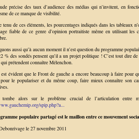
ude précise des taux d’audience des médias qui n’invitent, en foncti
sme de ce manque de visibilité.
tenu de ces éléments, les pourcentages indiqués dans les tableaux n’on
age fiable de ce genre d’opinion portraitiste même en utilisant les cr
ibre.
uons aussi qu’à aucun moment il n’est question du programme populaire
22 % des sondés pensent qu’il a un projet politique ! C’est tout dire 
qui prétendent connaître Mélenchon.
l est évident que le Front de gauche a encore beaucoup à faire pour 
pour le populariser et du même coup, faire mieux connaître son can
ives.
tombe alors sur le problème crucial de l’articulation entre mo
/www.gauchemip.org/spip.php?a...
gramme populaire partagé est le maillon entre ce mouvement social
Debonrivage le 27 novembre 2011