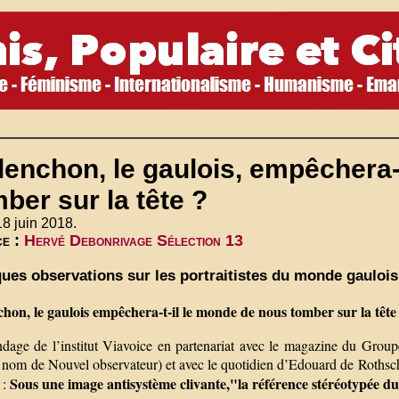
enchon, le gaulois, empêchera-
ber sur la tête ?
18 juin 2018.
ce :
Hervé Debonrivage Sélection 13
ues observations sur les portraitistes du monde gaulois
hon, le gaulois empêchera-t-il le monde de nous tomber sur la tête
dage de l’institut Viavoice en partenariat avec le magazine du Grou
 nom de Nouvel observateur) et avec le quotidien d’Edouard de Rothschi
Sous une image antisystème clivante,"la référence stéréotypée d
 :