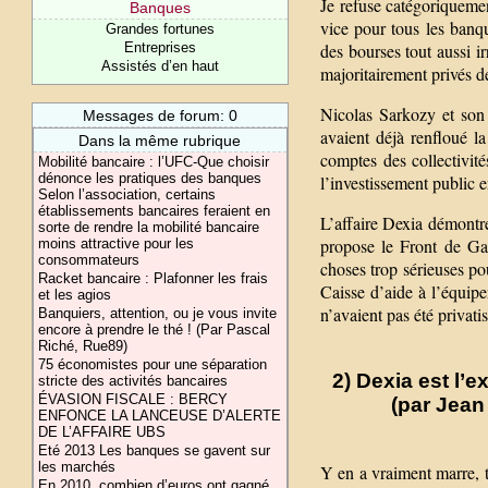
Je refuse catégoriquemen
Banques
vice pour tous les banqu
Grandes fortunes
Entreprises
des bourses tout aussi ir
Assistés d’en haut
majoritairement privés d
Nicolas Sarkozy et son 
Messages de forum: 0
avaient déjà renfloué l
Dans la même rubrique
comptes des collectivité
Mobilité bancaire : l’UFC-Que choisir
dénonce les pratiques des banques
l’investissement public 
Selon l’association, certains
établissements bancaires feraient en
L’affaire Dexia démontre
sorte de rendre la mobilité bancaire
propose le Front de Ga
moins attractive pour les
consommateurs
choses trop sérieuses pou
Racket bancaire : Plafonner les frais
Caisse d’aide à l’équipe
et les agios
n’avaient pas été privatis
Banquiers, attention, ou je vous invite
encore à prendre le thé ! (Par Pascal
Riché, Rue89)
75 économistes pour une séparation
2) Dexia est l’
stricte des activités bancaires
ÉVASION FISCALE : BERCY
(par Jean
ENFONCE LA LANCEUSE D’ALERTE
DE L’AFFAIRE UBS
Eté 2013 Les banques se gavent sur
les marchés
Y en a vraiment marre, tr
En 2010, combien d’euros ont gagné