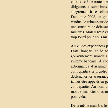
en effet été de toutes l
dirigeants : subprime
allègrement à ses clien
l’automne 2008, un gran
vendus, le rehausseur de
une structure de défaisa
milliards. Mais il reste 
trop lourd pour nous mai
Au vu des expériences pas
États français et belg
gouvernement irlandais
système bancaire. À aucu
actionnaires d’assumer
contreparties à prendr
déclencher les assuranc
jamais être appelés en g
contrepartie. Au nom de
monde financier d’assum
pour cela.
De la même manière, le g