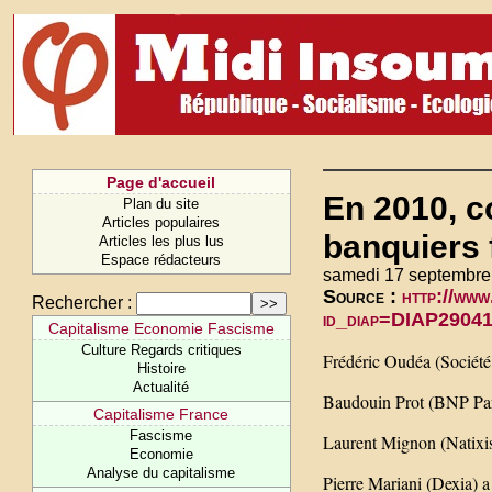
Page d'accueil
En 2010, c
Plan du site
Articles populaires
banquiers 
Articles les plus lus
Espace rédacteurs
samedi 17 septembre
Source :
http://www
Rechercher :
id_diap=DIAP2904
Capitalisme Economie Fascisme
Culture Regards critiques
Frédéric Oudéa (Société
Histoire
Actualité
Baudouin Prot (BNP Pari
Capitalisme France
Fascisme
Laurent Mignon (Natixis
Economie
Analyse du capitalisme
Pierre Mariani (Dexia) 