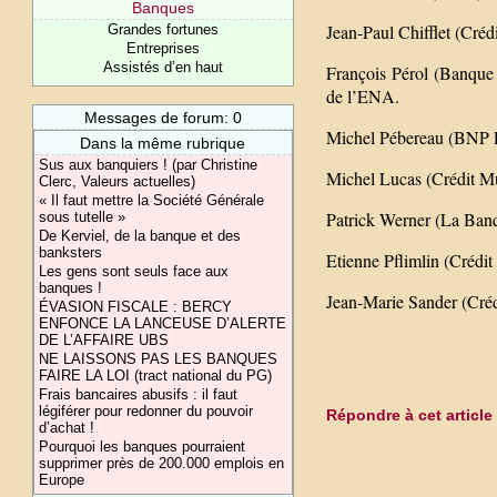
Banques
Jean-Paul Chifflet (Créd
Grandes fortunes
Entreprises
Assistés d’en haut
François Pérol (Banque 
de l’ENA.
Messages de forum: 0
Michel Pébereau (BNP Pa
Dans la même rubrique
Sus aux banquiers ! (par Christine
Michel Lucas (Crédit Mu
Clerc, Valeurs actuelles)
« Il faut mettre la Société Générale
Patrick Werner (La Banq
sous tutelle »
De Kerviel, de la banque et des
banksters
Etienne Pflimlin (Crédi
Les gens sont seuls face aux
banques !
Jean-Marie Sander (Créd
ÉVASION FISCALE : BERCY
ENFONCE LA LANCEUSE D’ALERTE
DE L’AFFAIRE UBS
NE LAISSONS PAS LES BANQUES
FAIRE LA LOI (tract national du PG)
Frais bancaires abusifs : il faut
légiférer pour redonner du pouvoir
Répondre à cet article
d’achat !
Pourquoi les banques pourraient
supprimer près de 200.000 emplois en
Europe