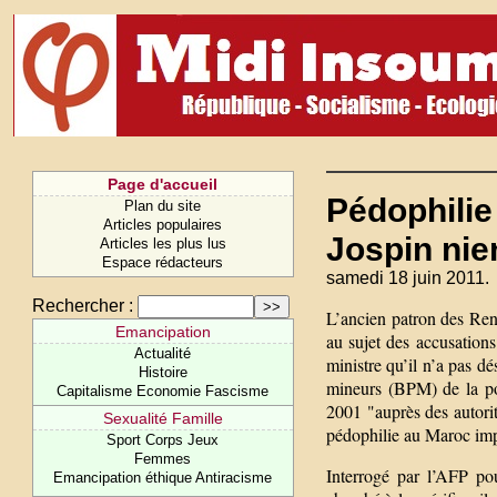
Page d'accueil
Pédophilie 
Plan du site
Articles populaires
Jospin nien
Articles les plus lus
Espace rédacteurs
samedi 18 juin 2011.
Rechercher :
L’ancien patron des Ren
Emancipation
au sujet des accusation
Actualité
ministre qu’il n’a pas d
Histoire
mineurs (BPM) de la pol
Capitalisme Economie Fascisme
2001 "auprès des autorit
Sexualité Famille
pédophilie au Maroc imp
Sport Corps Jeux
Femmes
Interrogé par l’AFP pou
Emancipation éthique Antiracisme