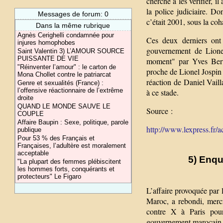
cherché à les vérifier, 
la police judiciaire. Don
Messages de forum: 0
c’était 2001, sous la coh
Dans la même rubrique
Agnès Cerighelli condamnée pour
Ces deux derniers ont 
injures homophobes
gouvernement de Lionel
Saint Valentin 3) L’AMOUR SOURCE
PUISSANTE DE VIE
moment" par Yves Bertr
"Réinventer l’amour" : le carton de
proche de Lionel Jospin 
Mona Chollet contre le patriarcat
réaction de Daniel Vaill
Genre et sexualités (France) :
l’offensive réactionnaire de l’extrême
à ce stade.
droite
QUAND LE MONDE SAUVE LE
Source :
COUPLE
Affaire Baupin : Sexe, politique, parole
http://www.lexpress.fr/ac
publique
Pour 53 % des Français et
Françaises, l’adultère est moralement
acceptable
5) Enqu
"La plupart des femmes plébiscitent
les hommes forts, conquérants et
protecteurs" Le Figaro
L’affaire provoquée par 
Maroc, a rebondi, merc
contre X à Paris pour
gouvernement marocain o