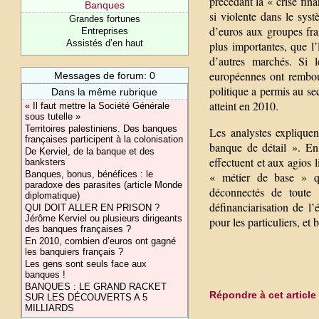
précédant la « crise fin
Banques
si violente dans le syst
Grandes fortunes
d’euros aux groupes fra
Entreprises
Assistés d’en haut
plus importantes, que l
d’autres marchés. Si 
européennes ont rembour
Messages de forum: 0
politique a permis au se
Dans la même rubrique
atteint en 2010.
« Il faut mettre la Société Générale
sous tutelle »
Territoires palestiniens. Des banques
Les analystes expliquen
françaises participent à la colonisation
banque de détail ». En 
De Kerviel, de la banque et des
effectuent et aux agios 
banksters
Banques, bonus, bénéfices : le
« métier de base » qu
paradoxe des parasites (article Monde
déconnectés de toute 
diplomatique)
définanciarisation de l
QUI DOIT ALLER EN PRISON ?
Jérôme Kerviel ou plusieurs dirigeants
pour les particuliers, et 
des banques françaises ?
En 2010, combien d’euros ont gagné
les banquiers français ?
Les gens sont seuls face aux
banques !
BANQUES : LE GRAND RACKET
Répondre à cet article
SUR LES DÉCOUVERTS A 5
MILLIARDS