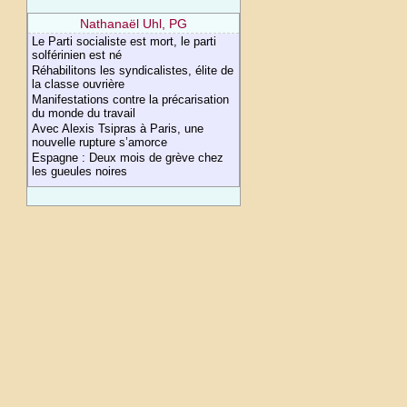
Nathanaël Uhl, PG
Le Parti socialiste est mort, le parti
solférinien est né
Réhabilitons les syndicalistes, élite de
la classe ouvrière
Manifestations contre la précarisation
du monde du travail
Avec Alexis Tsipras à Paris, une
nouvelle rupture s’amorce
Espagne : Deux mois de grève chez
les gueules noires