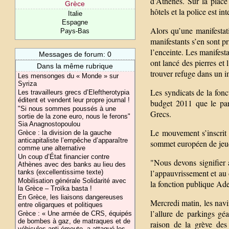
d’Athènes. Sur la plac
Grèce
hôtels et la police est i
Italie
Espagne
Alors qu’une manifestat
Pays-Bas
manifestants s’en sont pr
l’enceinte. Les manifesta
Messages de forum: 0
ont lancé des pierres et
Dans la même rubrique
trouver refuge dans un i
Les mensonges du « Monde » sur
Syriza
Les syndicats de la fonc
Les travailleurs grecs d’Eleftherotypia
éditent et vendent leur propre journal !
budget 2011 que le par
"Si nous sommes poussés à une
Grecs.
sortie de la zone euro, nous le ferons"
Sia Anagnostopoulou
Le mouvement s’inscrit 
Grèce : la division de la gauche
anticapitaliste l’empêche d’apparaître
sommet européen de jeud
comme une alternative
Un coup d’État financier contre
"Nous devons signifier
Athènes avec des banks au lieu des
l’appauvrissement et au 
tanks (excellentissime texte)
Mobilisation générale Solidarité avec
la fonction publique Ad
la Grèce – Troïka basta !
En Grèce, les liaisons dangereuses
Mercredi matin, les navi
entre oligarques et politiques
l’allure de parkings gé
Grèce : « Une armée de CRS, équipés
de bombes à gaz, de matraques et de
raison de la grève des 
véhicules anti-émeute, a attaqué les