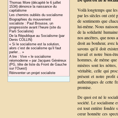
Thomas More (décapité le 6 juillet
1534) dénonce la naissance du
Voilà longtemps que les 
capitalisme
par les siècles ont cré
Les chemins oubliés du socialisme
Biographies du mouvement
de sentiments que chacu
socialiste : Paul Brousse, un
lui-même. Nous naissons 
progressiste avant l’heure (site du
Parti Socialiste)
de la solidarité humaine
De la République au Socialisme (par
nos ancêtres, que nous 
Denis COLLIN)
droit au bonheur, avec l
« Si le socialisme est la solution,
savons qu’il doit exist
alors c’est de socialisme qu’il faut
parler… »
travail et notre bien-ê
A lire : Vive « le socialisme
hommes, de même que not
néomoderne » par Jacques Généreux
(PG, tête de liste du Front de Gauche
misères sont les nôtres,
sur l’Ouest)
véritable, celle qui proc
Réinventer un projet socialiste
présent et notre profit
authentiques de cette fr
promise.
De quoi est né le social
société. Le socialisme e
est tout entière fondée 
cœur honnête ces spectac