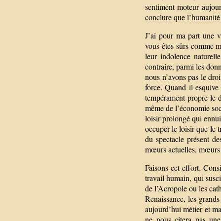
sentiment moteur aujour
conclure que l’humanité 
J’ai pour ma part une v
vous êtes sûrs comme m
leur indolence naturell
contraire, parmi les donn
nous n’avons pas le droi
force. Quand il esquive 
tempérament propre le d
même de l’économie sociale
loisir prolongé qui ennui
occuper le loisir que le t
du spectacle présent de
mœurs actuelles, mœurs qu
Faisons cet effort. Con
travail humain, qui susci
de l’Acropole ou les cath
Renaissance, les grands c
aujourd’hui métier et mar
ne nous citera pas une