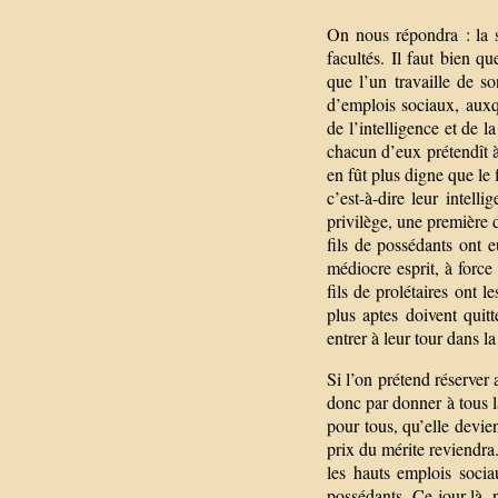
On nous répondra : la s
facultés. Il faut bien q
que l’un travaille de s
d’emplois sociaux, auxqu
de l’intelligence et de l
chacun d’eux prétendît à
en fût plus digne que le
c’est-à-dire leur intell
privilège, une première di
fils de possédants ont e
médiocre esprit, à force
fils de prolétaires ont 
plus aptes doivent quit
entrer à leur tour dans la
Si l’on prétend réserve
donc par donner à tous l
pour tous, qu’elle devie
prix du mérite reviendra.
les hauts emplois socia
possédants. Ce jour-là,