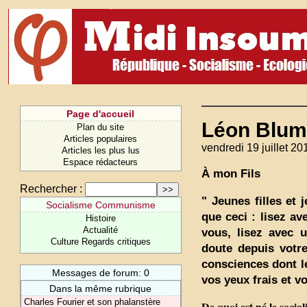
Page d'accueil
Léon Blum
Plan du site
Articles populaires
vendredi 19 juillet 20
Articles les plus lus
Espace rédacteurs
À mon Fils
Rechercher :
" Jeunes filles et
Socialisme Communisme
que ceci : lisez av
Histoire
Actualité
vous, lisez avec 
Culture Regards critiques
doute depuis votre
consciences dont le
Messages de forum: 0
vos yeux frais et vo
Dans la même rubrique
Charles Fourier et son phalanstère
De quoi est né le socia