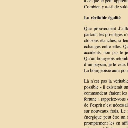
à ce que le petit appren
Combien y a-t-il de solda
La véritable égalité
Que prouveraient d’aill
partout, les privilèges n
cloisons étanches, si le
échanges entre elles. Q
accidents, non pas le j
Qu’un bourgeois retombe 
d’un paysan, je le veux 
La bourgeoisie aura pom
Là n’est pas la véritab
possible - il existerait 
commandent étaient les 
fortune ; rappelez-vous 
de l’esprit n’est néces
sur nouveaux frais. Le f
énergique peut être un f
promptement les en affli