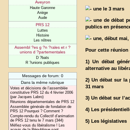
Aveyron
Haute Garonne
une le 3 mars
Ariège
Aude
une de débat pol
PRS 12
publics en présenc
Luttes
Histoire
une, début mai, 
Les nôtres
Assembl ?es g ?n ?rales et r ?
Pour cette réunion
unions d ?partementales
D ?bats
1) Un débat généra
R ?unions publiques
alternative au libé
Messages de forum: 0
2) Un débat sur la 
Dans la même rubrique
31 mars
Votes et décisions de l’assemblée
constitutive PRS 12 du 4 février 2006
(par Jacques Labro)
3) Un débat sur l’ac
Réunions départementales de PRS 12
Assemblée générale de fondation de
4) Les présidentiel
PRS 12 Pourquoi ? Comment ?
Compte-rendu du Collectif d’animation
de PRS 12 tenu le 7 mars (344)
5) Les législatives
Méfiez-vous du libéralisme ! Les
acquis de la République sont