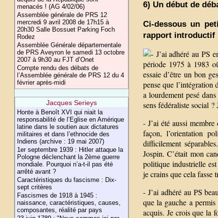
6) Un début de déba
menacés ! (AG 4/02/06)
Assemblée générale de PRS 12
mercredi 9 avril 2008 de 17h15 à
Ci-dessous un pet
20h30 Salle Bossuet Parking Foch
rapport introductif 
Rodez
Assemblée Générale départementale
de PRS Aveyron le samedi 13 octobre
J’ai adhéré au PS en
2007 à 9h30 au FJT d’Onet
période 1975 à 1983 où
Compte rendu des débats de
essaie d’être un bon ges
l’Assemblée générale de PRS 12 du 4
février après-midi
pense que l’intégration 
a lourdement pesé dans 
Jacques Serieys
sens fédéraliste social ? 
Honte à Benoît XVI qui niait la
responsabilité de l’Eglise en Amérique
- J’ai été aussi membre
latine dans le soutien aux dictatures
façon, l’orientation po
militaires et dans l’ethnocide des
Indiens (archive : 19 mai 2007)
difficilement séparable
1er septembre 1939 : Hitler attaque la
Jospin. C’était mon cand
Pologne déclenchant la 2ème guerre
politique industrielle es
mondiale. Pourquoi n’a-t-il pas été
arrêté avant ?
je crains que cela fasse 
Caractéristiques du fascisme : Dix-
sept critères
- J’ai adhéré au PS beau
Fascismes de 1918 à 1945 :
que la gauche a permis à
naissance, caractéristiques, causes,
composantes, réalité par pays
acquis. Je crois que la 