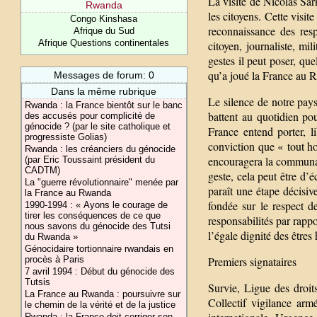
La visite de Nicolas Sar
Rwanda
les citoyens. Cette visi
Congo Kinshasa
reconnaissance des res
Afrique du Sud
Afrique Questions continentales
citoyen, journaliste, mil
gestes il peut poser, que
qu’a joué la France au 
Messages de forum: 0
Dans la même rubrique
Le silence de notre pays
Rwanda : la France bientôt sur le banc
battent au quotidien pou
des accusés pour complicité de
génocide ? (par le site catholique et
France entend porter, l
progressiste Golias)
conviction que « tout 
Rwanda : les créanciers du génocide
encouragera la communau
(par Eric Toussaint président du
CADTM)
geste, cela peut être d’
La "guerre révolutionnaire" menée par
paraît une étape décisiv
la France au Rwanda
fondée sur le respect d
1990-1994 : « Ayons le courage de
tirer les conséquences de ce que
responsabilités par rapp
nous savons du génocide des Tutsi
l’égale dignité des êtres
du Rwanda »
Génocidaire tortionnaire rwandais en
procès à Paris
Premiers signataires
7 avril 1994 : Début du génocide des
Tutsis
Survie, Ligue des dro
La France au Rwanda : poursuivre sur
Collectif vigilance arm
le chemin de la vérité et de la justice
Rwanda : la France doit corriger son