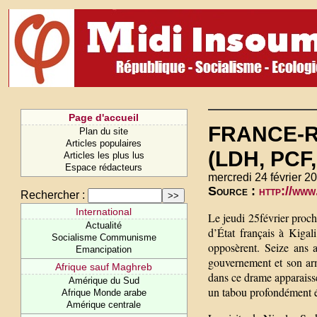
Page d'accueil
FRANCE-RW
Plan du site
Articles populaires
(LDH, PCF,
Articles les plus lus
Espace rédacteurs
mercredi 24 février 2
Source :
http://www
Rechercher :
International
Le jeudi 25février proc
Actualité
d’État français à Kiga
Socialisme Communisme
opposèrent. Seize ans a
Emancipation
gouvernement et son ar
Afrique sauf Maghreb
dans ce drame apparaisse
Amérique du Sud
un tabou profondément éta
Afrique Monde arabe
Amérique centrale