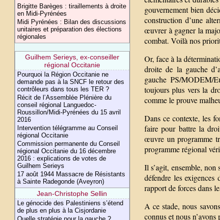
Brigitte Barèges : tiraillements à droite
gouvernement bien décidé
en Midi-Pyrénées
construction d’une alter
Midi Pyrénées : Bilan des discussions
œuvrer à gagner la major
unitaires et préparation des élections
régionales
combat. Voilà nos priori
Guilhem Serieys, ex-conseiller
Or, face à la déterminat
régional Occitanie
droite de la gauche d’
Pourquoi la Région Occitanie ne
gauche PS/MODEM/Europ
demande pas à la SNCF le retour des
toujours plus vers la dro
contrôleurs dans tous les TER ?
Récit de l’Assemblée Plénière du
comme le prouve malheur
conseil régional Languedoc-
Roussillon/Midi-Pyrénées du 15 avril
Dans ce contexte, les fo
2016
faire pour battre la dr
Intervention télégramme au Conseil
régional Occitanie
œuvre un programme trad
Commission permanente du Conseil
programme régional vérit
régional Occitanie du 16 décembre
2016 : explications de votes de
Guilhem Serieys
Il s’agit, ensemble, non 
17 août 1944 Massacre de Résistants
défendre les exigences 
à Sainte Radegonde (Aveyron)
rapport de forces dans les
Jean-Christophe Sellin
Le génocide des Palestiniens s’étend
A ce stade, nous savons 
de plus en plus à la Cisjordanie
connus et nous n’avons p
Quelle stratégie pour la gauche ?