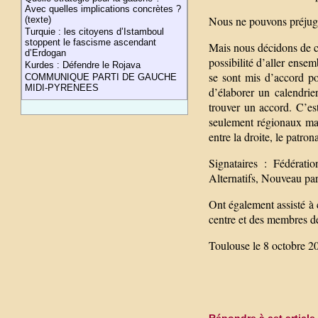
Avec quelles implications concrètes ?
Nous ne pouvons préjuge
(texte)
Turquie : les citoyens d’Istamboul
stoppent le fascisme ascendant
Mais nous décidons de co
d’Erdogan
possibilité d’aller ensem
Kurdes : Défendre le Rojava
se sont mis d’accord po
COMMUNIQUE PARTI DE GAUCHE
MIDI-PYRENEES
d’élaborer un calendrier
trouver un accord. C’es
seulement régionaux mai
entre la droite, le patron
Signataires : Fédérati
Alternatifs, Nouveau par
Ont également assisté à c
centre et des membres de
Toulouse le 8 octobre 2
Répondre à cet article