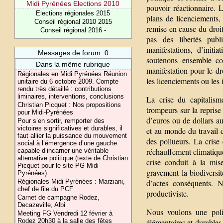
Midi Pyrénées Elections 2010
pouvoir réactionnaire. L
Elections régionales 2015
plans de licenciements, 
Conseil régional 2010 2015
remise en cause du droit
Conseil régional 2016 -
pas des libertés pub
manifestations, d’initi
Messages de forum: 0
soutenons ensemble co
Dans la même rubrique
manifestation pour le dr
Régionales en Midi Pyrénées Réunion
les licenciements ou le
unitaire du 6 octobre 2009. Compte
rendu très détaillé : contributions
liminaires, interventions, conclusions
La crise du capitalism
Christian Picquet : Nos propositions
trompeurs sur la reprise 
pour Midi-Pyrénées
d’euros ou de dollars au
Pour s’en sortir, remporter des
victoires significatives et durables, il
et au monde du travail d
faut allier la puissance du mouvement
des pollueurs. La crise
social à l’émergence d’une gauche
réchauffement climatique,
capable d’incarner une véritable
alternative politique (texte de Christian
crise conduit à la mi
Picquet pour le site PG Midi
gravement la biodiversit
Pyrénées)
Régionales Midi Pyrénées : Marziani,
d’actes conséquents. N
chef de file du PCF
productiviste.
Carnet de campagne Rodez,
Decazeville, Albi
Nous voulons une polit
Meeting FG Vendredi 12 février à
Rodez 20h30 à la salle des fêtes
élémentaires et durables