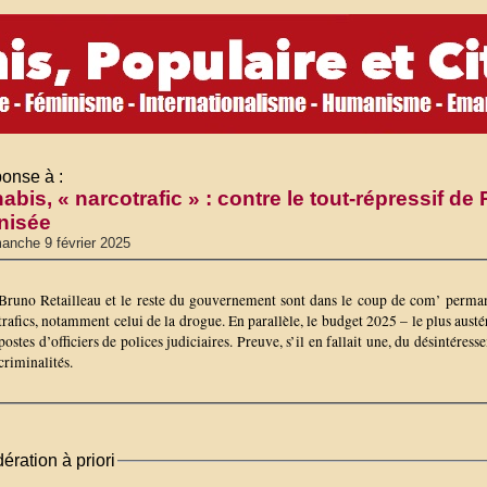
onse à :
bis, « narcotrafic » : contre le tout-répressif de R
nisée
anche 9 février 2025
Bruno Retailleau et le reste du gouvernement sont dans le coup de com’ permane
trafics, notamment celui de la drogue. En parallèle, le budget 2025 – le plus aust
postes d’officiers de polices judiciaires. Preuve, s’il en fallait une, du désint
criminalités.
ération à priori