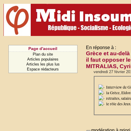
En réponse à :
Page d'accueil
Grèce et au-delà 
Plan du site
il faut opposer l
Articles populaires
Articles les plus lus
MITRALIAS, Cyri
Espace rédacteurs
vendredi 27 février 20
Interview de G
la Grèce, Eldora
retraites, salair
le rôle des Jeux
modération à priori